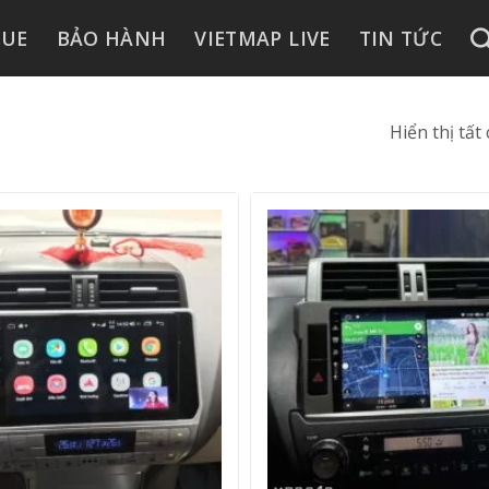
GUE
BẢO HÀNH
VIETMAP LIVE
TIN TỨC
Hiển thị tất
+