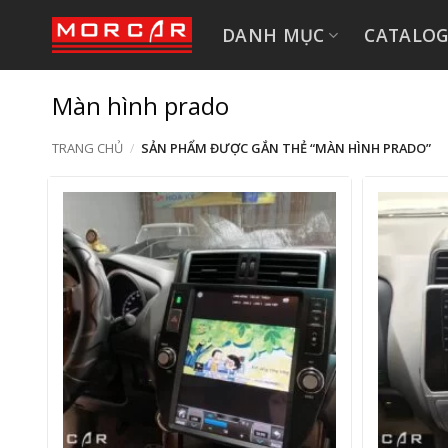
Bỏ
DANH MỤC
CATALO
qua
nội
dung
Màn hình prado
TRANG CHỦ
/
SẢN PHẨM ĐƯỢC GẮN THẺ “MÀN HÌNH PRADO”
+
+