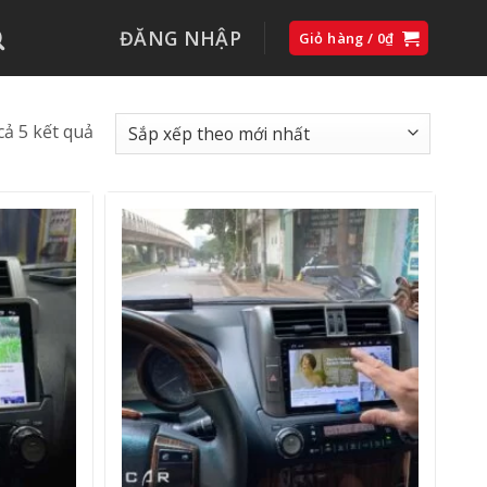
ĐĂNG NHẬP
Giỏ hàng /
0
₫
Đã
 cả 5 kết quả
sắp
xếp
theo
mới
nhất
+