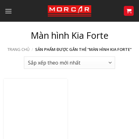
Bỏ
qua
nội
dung
Màn hình Kia Forte
TRANG CHỦ
/
SẢN PHẨM ĐƯỢC GẮN THẺ “MÀN HÌNH KIA FORTE”