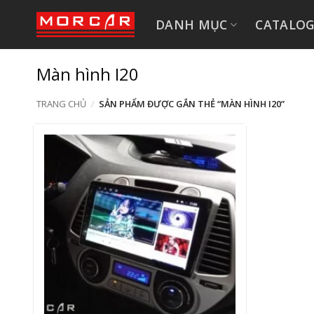
Bỏ
DANH MỤC
CATALO
qua
nội
dung
Màn hình I20
TRANG CHỦ
/
SẢN PHẨM ĐƯỢC GẮN THẺ “MÀN HÌNH I20”
+