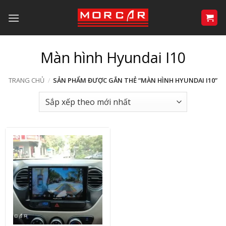
Bỏ
qua
nội
dung
Màn hình Hyundai I10
TRANG CHỦ
/
SẢN PHẨM ĐƯỢC GẮN THẺ “MÀN HÌNH HYUNDAI I10”