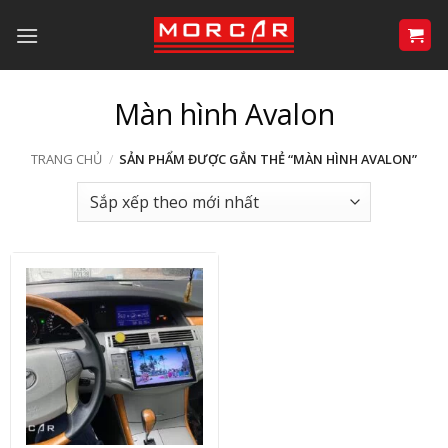
Bỏ
qua
nội
dung
Màn hình Avalon
TRANG CHỦ
/
SẢN PHẨM ĐƯỢC GẮN THẺ “MÀN HÌNH AVALON”