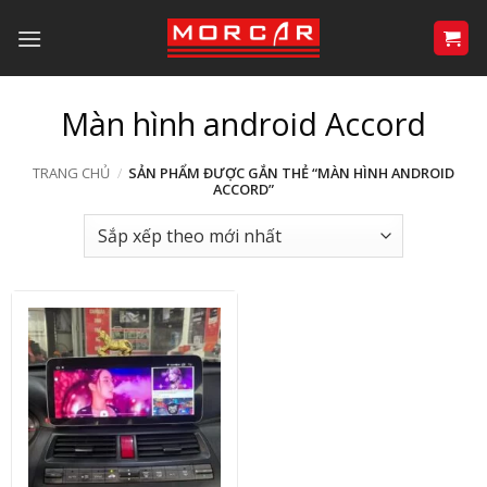
Bỏ
qua
nội
dung
Màn hình android Accord
TRANG CHỦ
/
SẢN PHẨM ĐƯỢC GẮN THẺ “MÀN HÌNH ANDROID
ACCORD”