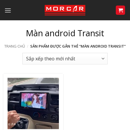
Bỏ
qua
nội
dung
Màn android Transit
TRANG CHỦ
/
SẢN PHẨM ĐƯỢC GẮN THẺ “MÀN ANDROID TRANSIT”