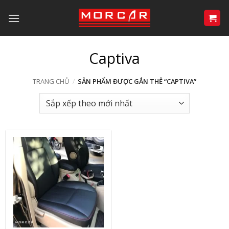
Bỏ
qua
nội
dung
Captiva
TRANG CHỦ
/
SẢN PHẨM ĐƯỢC GẮN THẺ “CAPTIVA”