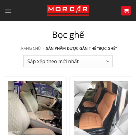
Bỏ
qua
nội
dung
Bọc ghế
TRANG CHỦ
/
SẢN PHẨM ĐƯỢC GẮN THẺ “BỌC GHẾ”