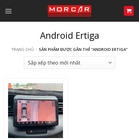
Bỏ
qua
nội
dung
Android Ertiga
TRANG CHỦ
/
SẢN PHẨM ĐƯỢC GẮN THẺ “ANDROID ERTIGA”